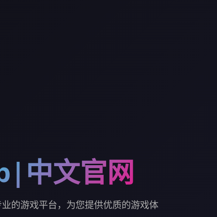
p|中文官网
。专业的游戏平台，为您提供优质的游戏体