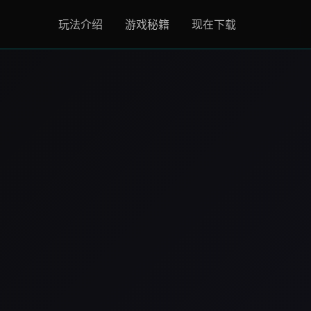
玩法介绍
游戏秘籍
现在下载