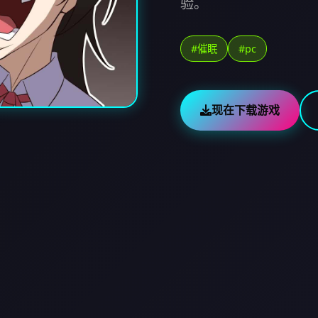
验。
#催眠
#pc
现在下载游戏