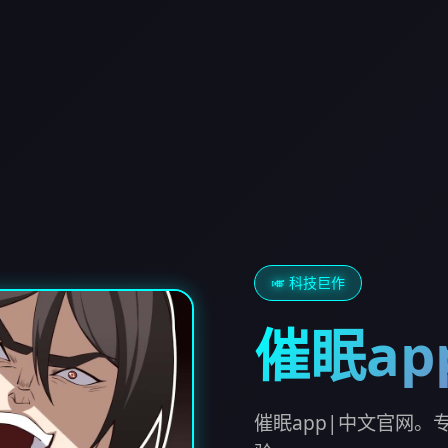
🎺 科技巨作
催眠ap
催眠app|中文官网