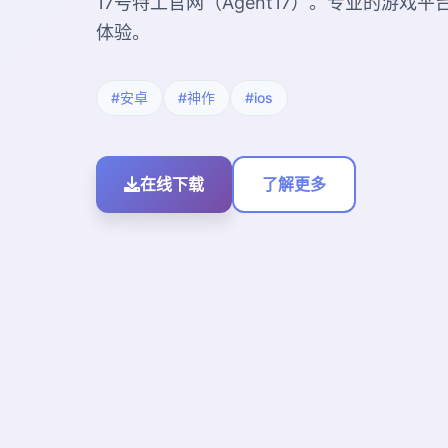
17号特工官网（Agent17）。专业的游戏
体验。
#安卓
#神作
#ios
在线下载
了解更多