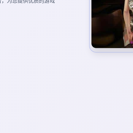
平台，为您提供优质的游戏