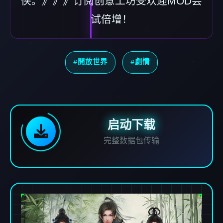
侠。》》》订阅创意工坊受欢迎MOD尝
试倍增！
#開放世界
#劇情
启动下载
完整数据包传输