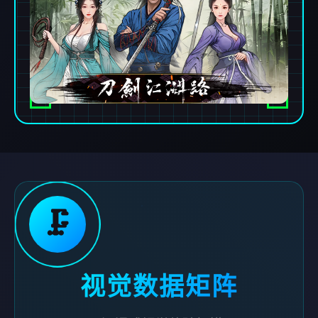
🗜️
视觉数据矩阵