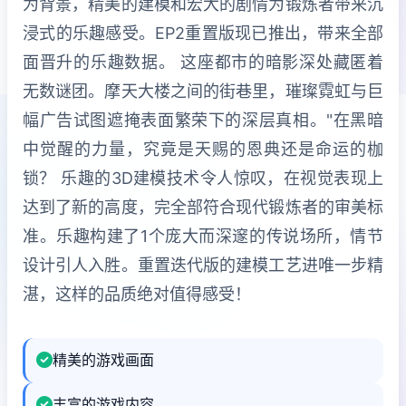
为背景，精美的建模和宏大的剧情为锻炼者带来沉
浸式的乐趣感受。EP2重置版现已推出，带来全部
面晋升的乐趣数据。 这座都市的暗影深处藏匿着
无数谜团。摩天大楼之间的街巷里，璀璨霓虹与巨
幅广告试图遮掩表面繁荣下的深层真相。"在黑暗
中觉醒的力量，究竟是天赐的恩典还是命运的枷
锁？ 乐趣的3D建模技术令人惊叹，在视觉表现上
达到了新的高度，完全部符合现代锻炼者的审美标
准。乐趣构建了1个庞大而深邃的传说场所，情节
设计引人入胜。重置迭代版的建模工艺进唯一步精
湛，这样的品质绝对值得感受！
精美的游戏画面
丰富的游戏内容