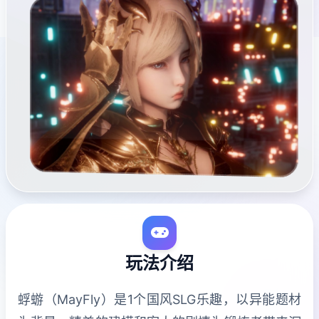
玩法介绍
蜉蝣（MayFly）是1个国风SLG乐趣，以异能题材