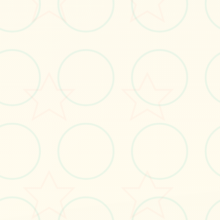
🛒
画面艺术展
感受游戏的视觉魅力
No.1