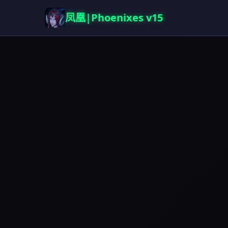
凤凰|Phoenixes v15