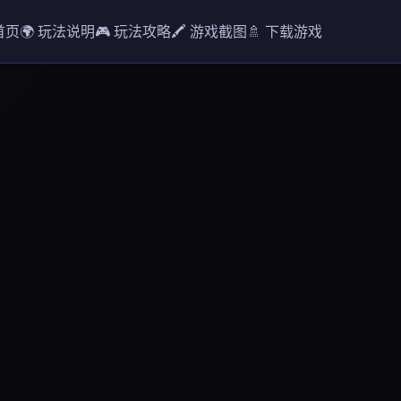
 首页
🌍 玩法说明
🎮 玩法攻略
🖍️ 游戏截图
🚿 下载游戏