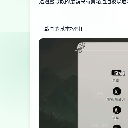
這遊戲戰敗的懲罰只有寶箱通通被以危
【戰鬥的基本控制】