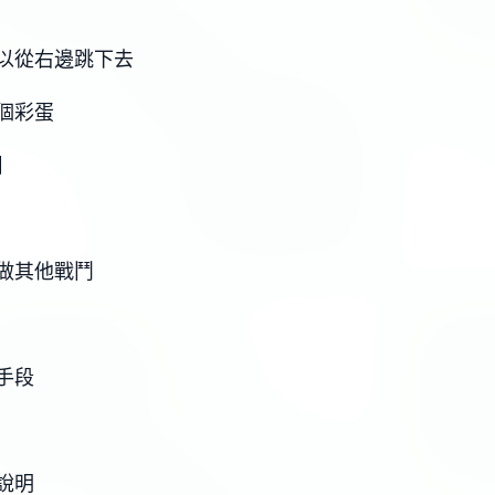
以從右邊跳下去
個彩蛋
】
做其他戰鬥
手段
說明