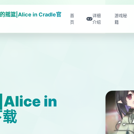
摇篮|Alice in Cradle官
首
详细
游戏秘
页
介绍
籍
ice in
下载