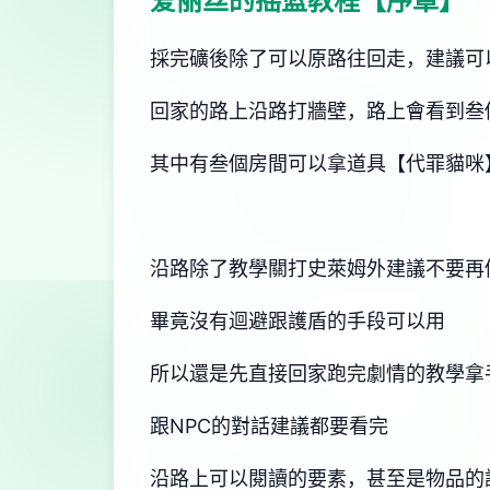
爱丽丝的摇篮教程【序章】
採完礦後除了可以原路往回走，建議可
回家的路上沿路打牆壁，路上會看到叁
其中有叁個房間可以拿道具【代罪貓咪
沿路除了教學關打史萊姆外建議不要再
畢竟沒有迴避跟護盾的手段可以用
所以還是先直接回家跑完劇情的教學拿
跟NPC的對話建議都要看完
沿路上可以閱讀的要素，甚至是物品的