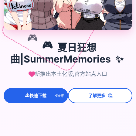
🎮
🎮
夏日狂想
✨
曲|SummerMemories
新推出本土化版,官方站点入口
💫
✨
⭐
🤔
快速下载
了解更多