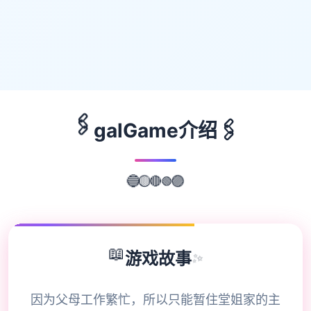
🖇️
🖇️
galGame介绍
🟢
🔵
🟣
🟡
🔴
📖
游戏故事
✨
因为父母工作繁忙，所以只能暂住堂姐家的主