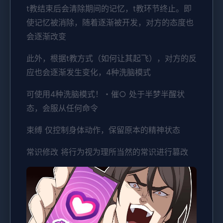
t教结束后会清除期间的记忆，t教环节终止。即
使记忆被消除，随着逐渐被开发，对方的态度也
会逐渐改变
此外，根据t教方式（如何让其起飞），对方的反
应也会逐渐发生变化，4种洗脑模式
可使用4种洗脑模式！・催○ 处于半梦半醒状
态，会服从任何命令
束缚 仅控制身体动作，保留原本的精神状态
常识修改 将行为视为理所当然的常识进行篡改