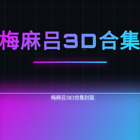
梅麻吕3D合