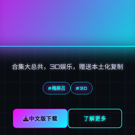
合集大总共，3D娱乐，赠送本土化复制
#梅麻吕
#3D
中文版下载
了解更多