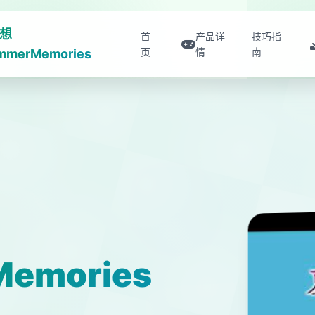
想
首
产品详
技巧指
页
情
南
mmerMemories
emories