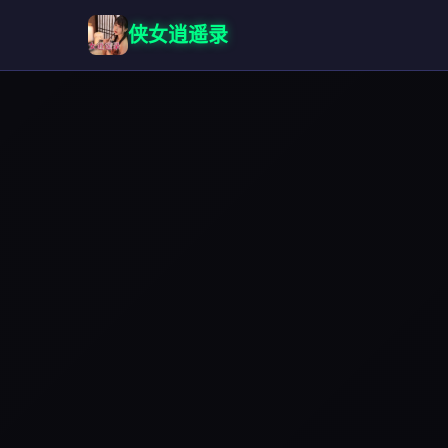
侠女逍遥录