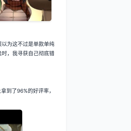
为这不过是单款​​单纯
逢时，我寻获自己彻底错
了​​96%的好评率​​，